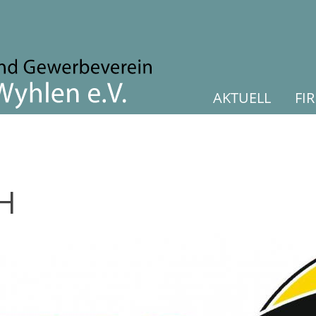
AKTUELL
FI
bH