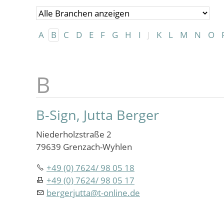
A
B
C
D
E
F
G
H
I
J
K
L
M
N
O
B-Sign, Jutta Berger
Niederholzstraße 2
79639 Grenzach-Wyhlen
+49 (0) 7624/ 98 05 18
+49 (0) 7624/ 98 05 17
bergerjutta
@
t-online.de